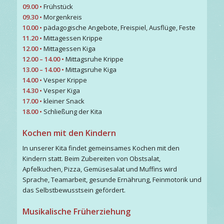
09.00 •
Frühstück
09.30 •
Morgenkreis
10.00 •
pädagogische Angebote, Freispiel, Ausflüge, Feste
11.20 •
Mittagessen Krippe
12.00 •
Mittagessen Kiga
12.00 – 14.00 •
Mittagsruhe Krippe
13.00 – 14.00 •
Mittagsruhe Kiga
14.00 •
Vesper Krippe
14.30 •
Vesper Kiga
17.00 •
kleiner Snack
18.00 •
Schließung der Kita
Kochen mit den Kindern
In unserer Kita findet gemeinsames Kochen mit den
Kindern statt. Beim Zubereiten von Obstsalat,
Apfelkuchen, Pizza, Gemüsesalat und Muffins wird
Sprache, Teamarbeit, gesunde Ernährung, Feinmotorik und
das Selbstbewusstsein gefördert.
Musikalische Früherziehung