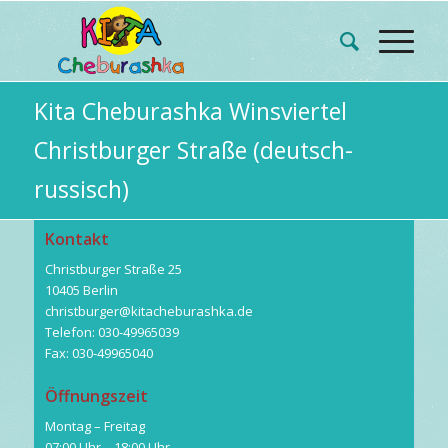
Kita Cheburashka Winsviertel
Christburger Straße (deutsch-
russisch)
Kontakt
Christburger Straße 25
10405 Berlin
christburger@kitacheburashka.de
Telefon: 030-49965039
Fax: 030-49965040
Öffnungszeit
Montag – Freitag
07:00 Uhr – 18:00 Uhr